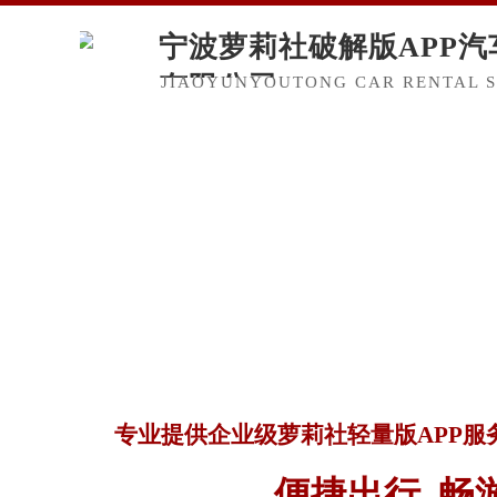
宁波萝莉社破解版APP汽
有限公司
JIAOYUNYOUTONG CAR RENTAL SE
专业提供企业级萝莉社轻量版APP服务
便捷出行 畅